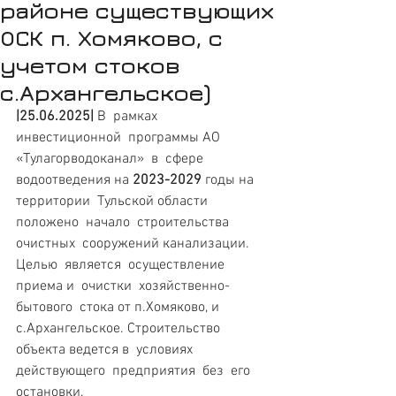
районе существующих
ОСК п. Хомяково, с
учетом стоков
с.Архангельское)
|25.06.2025|
 В  рамках  
инвестиционной  программы АО 
«Тулагорводоканал»  в  сфере  
водоотведения на 
2023-2029
 годы на 
территории  Тульской области 
положено  начало  строительства 
очистных  сооружений канализации.  
Целью  является  осуществление 
приема и  очистки  хозяйственно-
бытового  стока от п.Хомяково, и 
с.Архангельское. Строительство  
объекта ведется в  условиях 
действующего  предприятия  без  его  
остановки.  