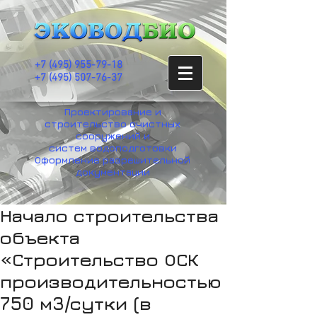
+7
(495) 955-79-18
+7 (495) 507-76-37
Проектирование и
строительство очистных
сооружений и
систем водоподготовки
Оформление разрешительной
документации
Начало строительства
объекта
«Строительство ОСК
производительностью
750 м3/сутки (в