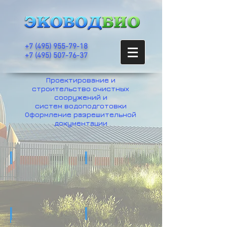
+7
(495) 955-79-18
+7 (495) 507-76-37
Проектирование и
строительство очистных
сооружений и
систем водоподготовки
Оформление разрешительной
документации
Проектирование
Строительство
Проектирование
Строительство
очистных
очистных
сооружений,
сооружений
ВЗУ,
систем
водоподготовки
Оборудование
Услуги по согласованию
Оборудование
Экологический