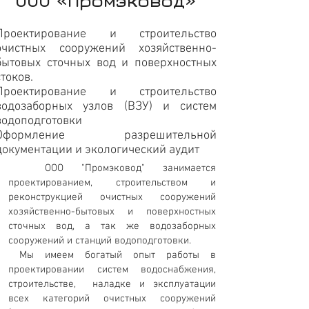
ООО «Промэковод»
Проектирование и строительство
очистных сооружений хозяйственно-
бытовых сточных вод и поверхностных
стоков.
Проектирование и строительство
водозаборных узлов (ВЗУ) и систем
водоподготовки
Оформление разрешительной
документации и экологический аудит
ООО "Промэковод" занимается
проектированием, строительством и
реконструкцией очистных сооружений
хозяйственно-бытовых и поверхностных
сточных вод, а так же водозаборных
сооружений и станций водоподготовки.
Мы имеем богатый опыт работы в
проектировании систем водоснабжения,
строительстве, наладке и эксплуатации
всех категорий очистных сооружений