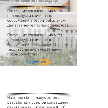
Росрыболовством
Получение согласования места
водовыпуска с очистных
сооружений в территориальном
Департаменте Росприроднадзора.
Получение согласования места
водовыпуска с очистных
сооружений в Московско-Окском
территориальном управлении
Росрыболовства
Подробнее
Получение
справок
Росгидромет
На этапе сбора документов для
разработки проектов сокращения
санитарно-защитной зоны (СЗЗ),