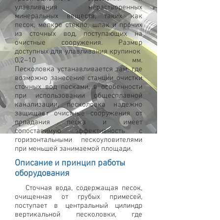
улавливания нерастворенных
минеральных веществ, таких как
песок, мелкое стекло, шлак и прочих
из сточных вод, поступающих на
очистные сооружения. Размер
доступных для улавливания крупинок
0,2–10 мм.
Песколовка устанавливается там, где
возможно занесение станции очистки
сточных вод песками, в особенности
при использовании общесплавной
канализации, песколовка надежно
защищает очистные сооружения от
попадания песка и имеет
сопоставимую эффективность с
горизонтальными пескоуловителями
при меньшей занимаемой площади.
Описание и принцип работы
оборудования
Сточная вода, содержащая песок,
очищенная от грубых примесей,
поступает в центральный цилиндр
вертикальной песколовки, где