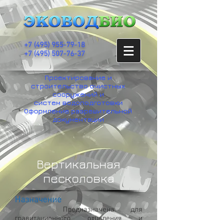
+7
(495) 955-79-18
+7 (495) 507-76-37
Проектирование и
строительство очистных
сооружений и
систем водоподготовки
Оформление разрешительной
документации
Вертикальная
песколовка
Назначение
Предназначена для
гравитационного отделения и