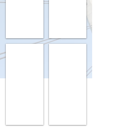
prichal03s
0010s