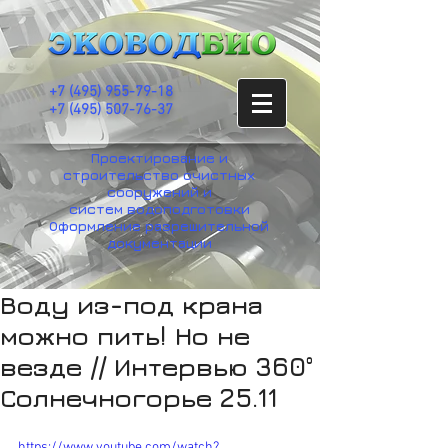
+7
(495) 955-79-18
+7 (495) 507-76-37
Проектирование и
строительство очистных
сооружений и
систем водоподготовки
Оформление разрешительной
документации
Воду из-под крана
можно пить! Но не
везде // Интервью 360°
Солнечногорье 25.11
https://www.youtube.com/watch?